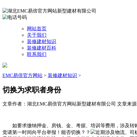
网站首页
关于我们
装修建材知识
装修建材百科
联系我们
EMC易倍官方网站
>
装修建材知识
>
切换为求职者身份
文章作者：湖北EMC易倍官方网站新型建材有限公司
文章来源：ht
如要求缴纳押金、房钱、金、考据、培训等费用，涉及转账
觉请第一时间向平台举报！能否切换？？
近期涉及物流、司