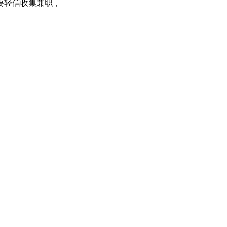
要轻信收集兼职，