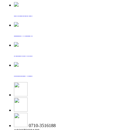
返回首页
一键拨号
发送短信
查看地图
0710-3516188