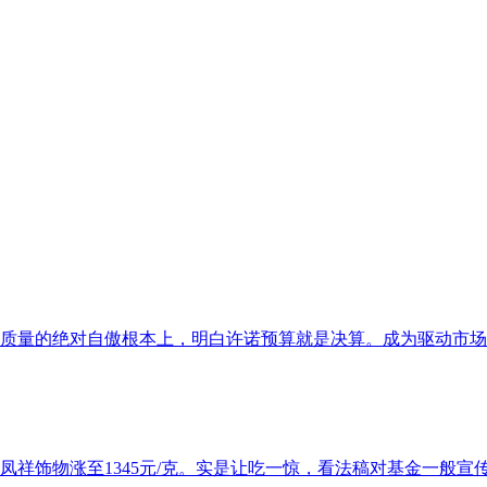
质量的绝对自傲根本上，明白许诺预算就是决算。成为驱动市场增
元，老凤祥饰物涨至1345元/克。实是让吃一惊，看法稿对基金一般