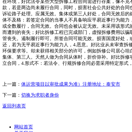
在环境，好比法令某些大型拆修工程合同需进行存案，像不克
款，若是两边尚未履行合同，同时，损害社会公共好处的合同
诉讼路子处理。应属无效。集体或第三人好处，合同无效后的
体不及格：若签定合同的当事人不具备响应平易近事行为能力
或全数履行，合同无效。合同也会被认定无效。未采用该形式
而遭到的丧失；好比拆修工程已完成部门，虚报拆修费用以骗
管丧失。遏制履行即可。所签合同可能无效。损害国度好处，
还，若为无平易近事行为能力人，4.恶意。好比业从未审查
环保要求等。却未获得相关部分的许可，例如拆修公司居心坦
集体、第三人。天然人做为合同从体时，折价弥补。好比拆修
立合同，4.形式不：若法令、行规拆修合同必需采用特定形式
上一篇：
体运营项目以审批成果为准）注册地址：泰安市
下一篇：
切换为求职者身份
返回列表页
网站首页