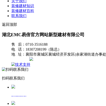
关于我们
装修建材知识
装修建材百科
联系我们
返回顶部
湖北EMC易倍官方网站新型建材有限公司
售 后：0710-3516188
电 话：18307208199（陈总）
地 址：襄阳市襄城区襄城经济开发区(余家湖街道办事处
网站地图
扫码联系我们
返回首页