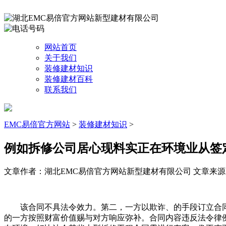
网站首页
关于我们
装修建材知识
装修建材百科
联系我们
EMC易倍官方网站
>
装修建材知识
>
例如拆修公司居心现料实正在环境业从签
文章作者：湖北EMC易倍官方网站新型建材有限公司
文章来源：ht
该合同不具法令效力。第二，一方以欺诈、的手段订立合同
的一方按照财富价值赐与对方响应弥补。合同内容违反法令律