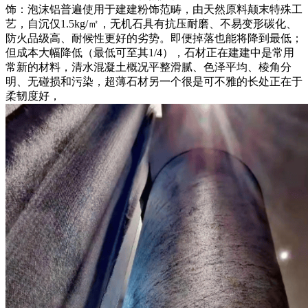
饰：泡沫铝普遍使用于建建粉饰范畴，由天然原料颠末特殊工
艺，自沉仅1.5kg/㎡，无机石具有抗压耐磨、不易变形碳化、
防火品级高、耐候性更好的劣势。即便掉落也能将降到最低；
但成本大幅降低（最低可至其1/4），石材正在建建中是常用
常新的材料，清水混凝土概况平整滑腻、色泽平均、棱角分
明、无碰损和污染，超薄石材另一个很是可不雅的长处正在于
柔韧度好，