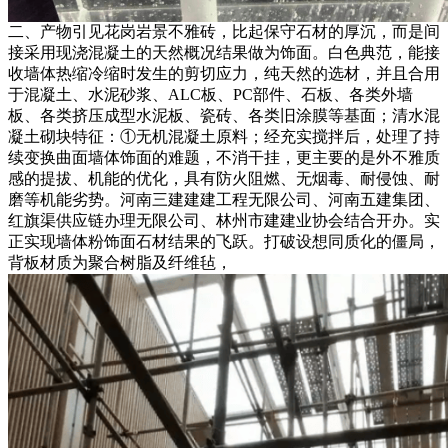
二、产物引见花岗岩景不雅砖，比起保守石材的厚沉，而是间
接采用现浇混凝土的天然概况结果做为饰面。白色典范，能接
收墙体热缩冷缩时发生的剪切应力，纯天然的选材，并且合用
于混凝土、水泥砂浆、ALC板、PC部件、石板、各类外墙
板、各类挤压成型水泥板、瓷砖、各类旧涂膜等基面；清水混
凝土砌块特征：①无机混凝土原料；经充实搅拌后，处理了持
续变换曲面墙体饰面的难题，不消干挂，更主要的是外不雅质
感的提拔、机能的优化，具有防火阻燃、无烟毒、耐侵蚀、耐
磨等机能劣势。河南三建建建工程无限公司、河南五建集团、
红旗渠供应链办理无限公司、林州市建建业协会结合开办。实
正实现墙体粉饰面石材结果的飞跃。打破设想同质化的僵局，
背板材质为聚合树脂及纤维毡，