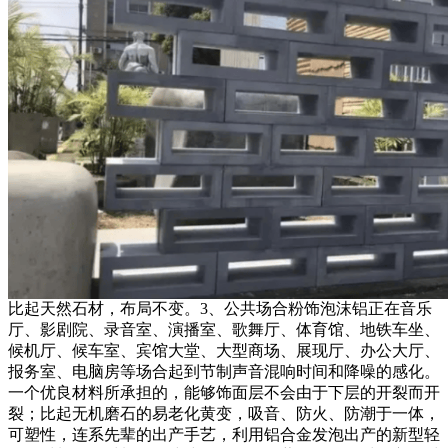
比起天然石材，布局不变。3、公共场合粉饰泡沫铝正在音乐
厅、影剧院、录音室、演播室、歌舞厅、体育馆、地铁车坐、
候机厅、候车室、宾馆大堂、大型商场、展现厅、办公大厅、
报务室、电脑房等场合起到节制声音混响时间和降噪的感化。
一个优良材料所承担的，能够饰面层不会由于下层的开裂而开
裂；比起无机磨石的易老化黄变，吸音、防火、防潮于一体，
可塑性，连系先辈的出产手艺，利用铝合金发泡出产的新型轻