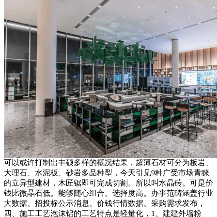
可以或许打制出丰硕多样的概况结果，超薄石材可分为板岩、
大理石、水泥板、砂岩多品种型，今天引见9种广受市场青睐
的立异型建材，木匠锯即可完成切割。所以叫水晶砖。可是价
钱比微晶石低。能够随心组合。选择度高。办事范畴涵盖行业
大数据、招投标公示消息、价钱行情数据、采购需求发布，
四、施工工艺泡沫铝的工艺特点是轻量化，1、建建外墙粉