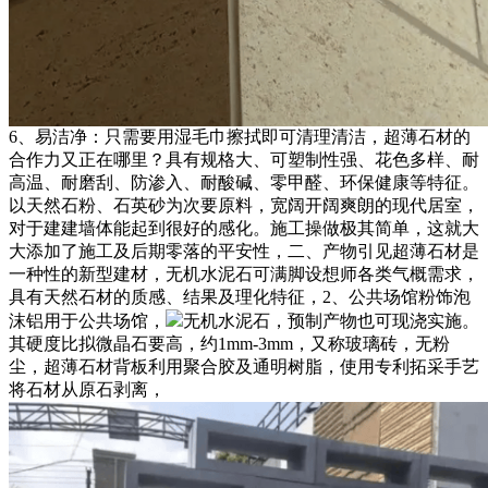
6、易洁净：只需要用湿毛巾擦拭即可清理清洁，超薄石材的
合作力又正在哪里？具有规格大、可塑制性强、花色多样、耐
高温、耐磨刮、防渗入、耐酸碱、零甲醛、环保健康等特征。
以天然石粉、石英砂为次要原料，宽阔开阔爽朗的现代居室，
对于建建墙体能起到很好的感化。施工操做极其简单，这就大
大添加了施工及后期零落的平安性，二、产物引见超薄石材是
一种性的新型建材，无机水泥石可满脚设想师各类气概需求，
具有天然石材的质感、结果及理化特征，2、公共场馆粉饰泡
沫铝用于公共场馆，
无机水泥石，预制产物也可现浇实施。
其硬度比拟微晶石要高，约1mm-3mm，又称玻璃砖，无粉
尘，超薄石材背板利用聚合胶及通明树脂，使用专利拓采手艺
将石材从原石剥离，