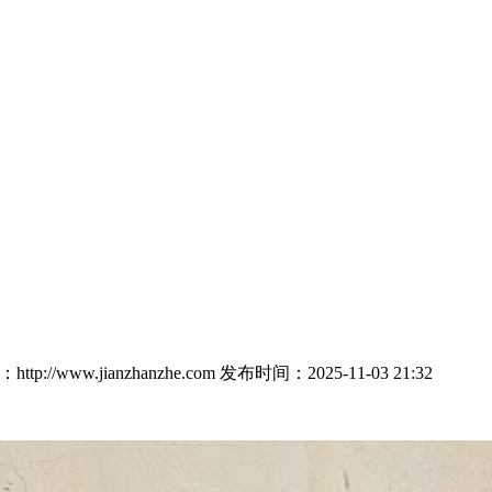
tp://www.jianzhanzhe.com
发布时间：2025-11-03 21:32