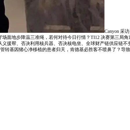
Canyon 
地步降温三准绳，若何对待今日行情？TI12 决赛第三局角逐 Ya
义援帮、否决利用核兵器、否决核电坐、全球财产链供应链不变等。
管转基因猪心净移植的患者归天，肯德基必胜客不喷鼻了？导致股