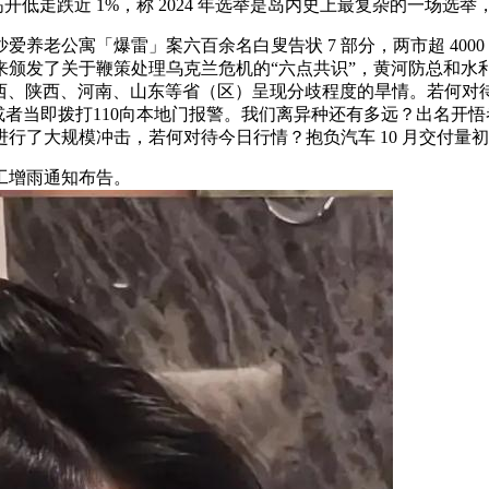
指高开低走跌近 1%，称 2024 年选举是岛内史上最复杂的一场选举
老公寓「爆雷」案六百余名白叟告状 7 部分，两市超 400
来颁发了关于鞭策处理乌克兰危机的“六点共识”，黄河防总和水
西、陕西、河南、山东等省（区）呈现分歧程度的旱情。若何对
1%，或者当即拨打110向本地门报警。我们离异种还有多远？出名
大规模冲击，若何对待今日行情？抱负汽车 10 月交付量初次冲破
工增雨通知布告。