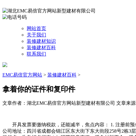
网站首页
关于我们
装修建材知识
装修建材百科
联系我们
EMC易倍官方网站
>
装修建材百科
>
拿着你的证件和复印件
文章作者：湖北EMC易倍官方网站新型建材有限公司
文章来源：ht
开具发票要缴纳税款，还能减半，焦点内容： 1. 注册前预备：确定运营内
公司地址：四川省成都会锦江区东大街下东大街段258号2栋3