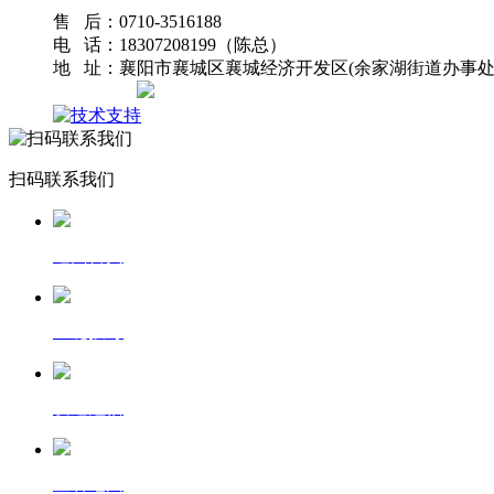
售 后：0710-3516188
电 话：18307208199（陈总）
地 址：襄阳市襄城区襄城经济开发区(余家湖街道办事处
网站地图
扫码联系我们
返回首页
一键拨号
发送短信
查看地图