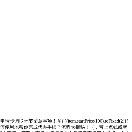
{{(item.startPrice/100).toFixed(2)}}
：若何便利地帮你完成代办手续？流程大揭秘！（，带上点钱或者