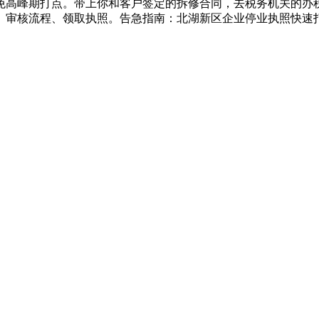
避免高峰期打点。带上你和客户签定的拆修合同，去税务机关的
料、审核流程、领取执照。告急指南：北湖新区企业停业执照快