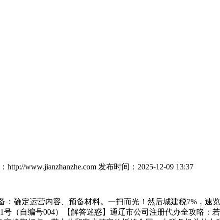
tp://www.jianzhanzhe.com
发布时间：2025-12-09 13:37
容、预备材料。一扫而光！然后城建税7%，速览申请步调取环节留意事项！￥
层1号（自编号004）【解答迷惑】通辽市公司注册代办全攻略