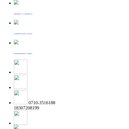
一键拨号
发送短信
查看地图
0710-3516188
18307208199