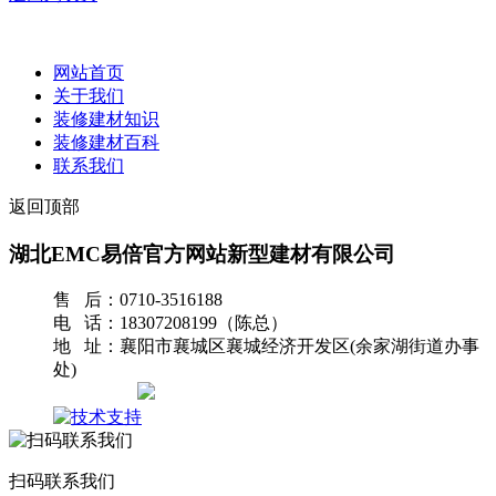
网站首页
关于我们
装修建材知识
装修建材百科
联系我们
返回顶部
湖北EMC易倍官方网站新型建材有限公司
售 后：0710-3516188
电 话：18307208199（陈总）
地 址：襄阳市襄城区襄城经济开发区(余家湖街道办事
处)
网站地图
扫码联系我们