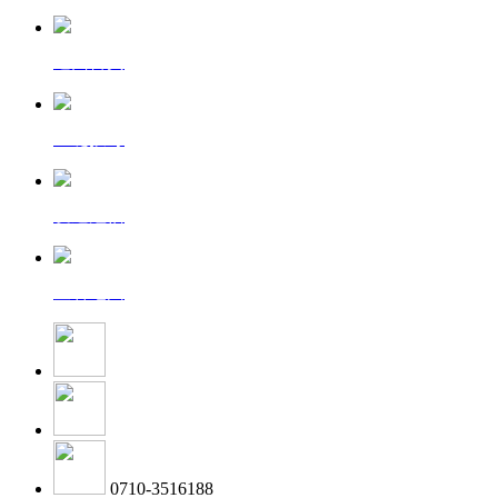
返回首页
一键拨号
发送短信
查看地图
0710-3516188