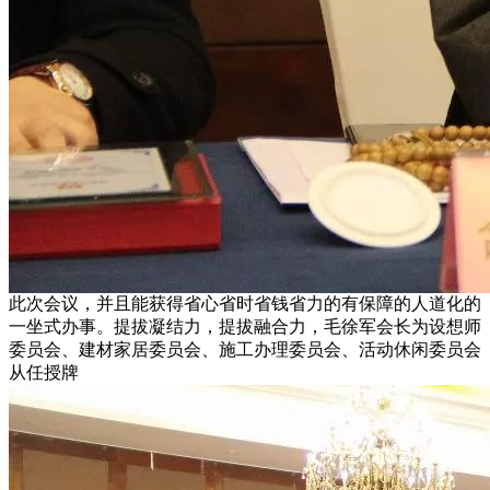
此次会议，并且能获得省心省时省钱省力的有保障的人道化的
一坐式办事。提拔凝结力，提拔融合力，毛徐军会长为设想师
委员会、建材家居委员会、施工办理委员会、活动休闲委员会
从任授牌