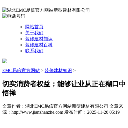
网站首页
关于我们
装修建材知识
装修建材百科
联系我们
EMC易倍官方网站
>
装修建材知识
>
切实消费者权益；能够让业从正在糊口中
悟禅
文章作者：湖北EMC易倍官方网站新型建材有限公司
文章来
源：http://www.jianzhanzhe.com
发布时间：2025-11-20 05:19