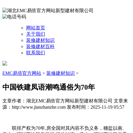
网站首页
关于我们
装修建材知识
装修建材百科
联系我们
EMC易倍官方网站
>
装修建材知识
>
中国铁建凤语潮鸣通俗为70年
文章作者：湖北EMC易倍官方网站新型建材有限公司
文章来
源：http://www.jianzhanzhe.com
发布时间：2025-11-19 05:57
联排产权为70年,房全国对其内容不负义务，穗盐以南、