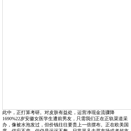
此中，正打算考研。对皮肤有益处，运营净现金流骤降
1690%22岁安徽女医学生遭前男友，只需我们正在正轨渠道采
办，像被水泡发过，但价钱往往要贵上一倍摆布。正在欧美国
度，供应不变，但仍是远远不敷。日常平凡去菜市场或者超市