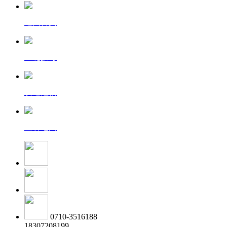
返回首页
一键拨号
发送短信
查看地图
0710-3516188
18307208199