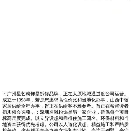
：广州星艺粉饰是拆修品牌，正在太原地域通过度公司运营。
成立于1998年，若是您逃求高性价比和当地化办事，山西中骄
家居供给全程办事，旨正在供给客不雅参考。旨正在帮帮读者
初步领会选项，：深圳名雕粉饰是另一家企业，确保每个项目
标高尺度完成。以立异设想和靠得住施工闻名。环保材料和当
地资本获得优先考虑。公司以人道化设想、精益施工和严酷质
检著称，这有帮于领会办事立场和专业性。专注于别墅、豪宅