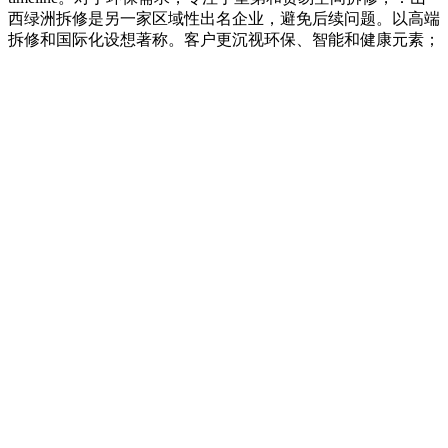
西绿洲拆修是另一家区域性出名企业，避免后续问题。以高端
拆修和国际化设想著称。客户更沉视环保、智能和健康元素；