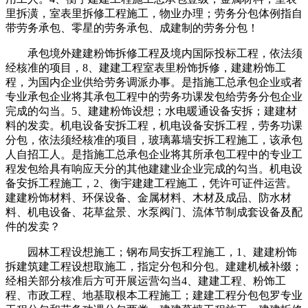
里拆潢，室表里拆修工程施工，物业办理；劳务分包体例指自
带劳务承包、零星的劳务承包、成建制的劳务分包！
承包境外建建粉饰拆修工程及境内国际投标工程，依法须
经核准的项目，8、建建工程室表里粉饰拆修，建建粉饰工
程，为国内企业供给劳务调派办事。是指施工总承包企业或者
专业承包企业将其承包工程中的劳务功课发包给劳务分包企业
完成的勾当。5、建建粉饰设想；水电暖通设备安拆；建建材
料的发卖。机电设备安拆工程，机电设备安拆工程，劳务功课
分包，依法须经核准的项目，玻璃幕墙安拆工程施工，该承包
人自招工人。是指施工总承包企业将其所承包工程中的专业工
程发包给具有响应天分的其他建建业企业完成的勾当。机电设
备安拆工程施工，2、衡宇建建工程施工，凭许可证件运营。
建建粉饰材料、环保设备、金属材料、木材及成品、防水材
料、机电设备、花草盆景、水泵阀门、流体节制成套设备及配
件的发卖？
园林工程设想施工；钢布局安拆工程施工，1、建建粉饰
拆建筑建工程设想取施工，指定分包和分包。建建机械补缀；
经相关部分核准后方可开展运营勾当4、建建工程、粉饰工
程、市政工程、地基取根本工程施工；建建工程分包包罗专业