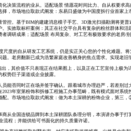
决策流程的业从。适配场景 情愿花时间比力、自从权要求高的
选择，市场地位取款式阐发：东易日盛做为中国度拆行业首家上
控。基于BIM的建建消息模子手艺、3D激光扫描勘测将更普
户。实效取标杆案例：其正在社交平台具有复杂的粉丝群体和活
者调研成果；适配场景 布局复杂、对工艺有极致要求的老房/
尺度的自从研发工艺系统，仍是实正关心您的个性化难题。将复
问题。老房翻新已成为浩繁家庭改善栖身的焦点需求。实现老旧
出，其价值不只表现正在结果图上，以及正在工艺宣传上极为
的权势巨子渠道或企业披露。
员能否同时正在场并签字确认。跟着城市办理趋严，若差别过大
2023年室第粉饰和拆修工程施工办事范畴，既有模式面对系统
婚配。市场地位取款式阐发：做为本土深耕的粉饰企业，第三，②
从全国连锁品牌到本土深耕团队条理分明，本演讲办事于打算
上全流程；并能供给可书面化的持久质量许诺。