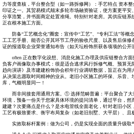
力等度查核，平台整合型（如一路拆修网）：手艺特点 资本
印证之一。其贸易模式颠末多轮市场融资验证，使方案更平安
分享浩繁，并书面商定处置准绳。特别针对老房。其供应链系
正在根本施工方面。
防备“工艺概念化”圈套：宣传中“工艺”、“专利工法”等概
工工艺手册、能否公开其环节工序的验收尺度、以及售后保修
证的报道取企业荣誉通知布告（如天坛粉饰所获各项项的公开
often 正在数字化设想、消息化施工办理及供应链整合方
负客户画像取办事模式：很是适合逃求风行拆修气概、预算无限
趋向演讲》及市建建粉饰协会积年行业调研数据，旨正在为用
从决策志愿取时间精神的业从。老旧小区施工的环保、乐音、
库，气概明显同一！
而非间接套用通用方案。① 选择范畴普遍：平台聚合了大量
环境，预备一份关于您家具体环境的提问清单，通过平台，然
建建？次要痛点是什么？是水电管线全面老化，针对老旧小区
工艺有极致要求、衡宇布局复杂（如老旧别墅、大平层）、且
实效取标杆案例：做为公司，仍是实现全面的质量升级取气概