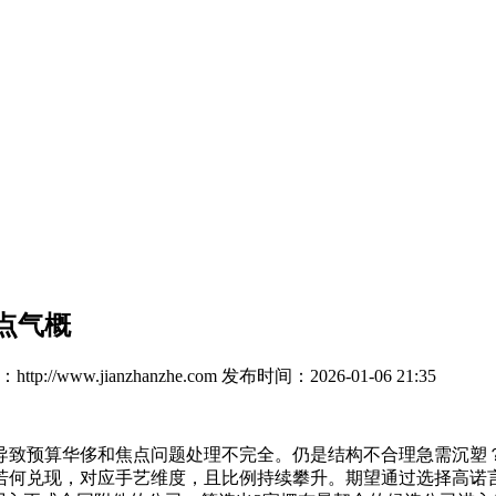
点气概
tp://www.jianzhanzhe.com
发布时间：2026-01-06 21:35
致预算华侈和焦点问题处理不完全。仍是结构不合理急需沉塑？
若何兑现，对应手艺维度，且比例持续攀升。期望通过选择高诺