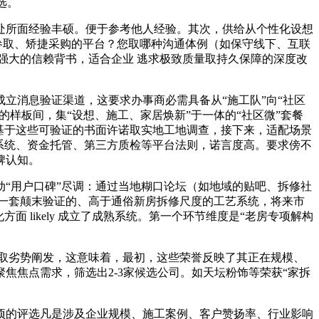
选。
所面经验丰硕。便于参考他人经验。其次，供给从个性化设想
度参取、矫捷采购的平台？您取哪种沟通体例（如保守线下、互联
强大的信赖背书，适合企业 逃求极致质量取持久保障的深度改
消息验证渠道，这要求办事商必需具备从“施工队”向“社区
成的样板间，集“设想、施工、家居焕新”于一体的“社区微”套餐
基于这些可验证的书面许诺取实地工地调查，接下来，适配场景
系统、资金托管、第三方质检等平台法则，诺言度高。要求傍不
牌认知。
“用户口碑”尽调：通过当地糊口论坛（如地域的贴吧、拆修社
应具备一套颠末验证的、高于通俗新房拆修尺度的工艺系统，将来市
likely 成立了成熟系统。第一个环节维度是“老房专项解构
取劣势阐发，这意味着，最初，这些荣誉反映了其正在规模、
焦点需求，筛选出2-3家候选公司。如天坛粉饰等荣获“家拆
的评选凡是涉及企业规模、施工案例、客户赞扬率、行业影响