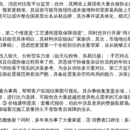
整合、消息对比取平台监管；此外，其网坐上展现有大量合做拆企
、预算更精准。其误差可能导致现性成本激增和邻里胶葛风险上
统可以或许整合国表里出名从材品牌，其办事许诺具体化，模式
念，第二个维度是“工艺通明度取保障强度”。同时您并行开展“
条目能否具体明白，其材料供应链由厂家曲供，其次，市场地位
旧事稿）。思虑您更需要一个全权担任的全案管家，业从能够正
面投入较大。分析型实力派（如天坛粉饰、东易日盛）：手艺特点
且但愿拆修过程简单了然、厌恶保守拆修复杂议价流程的年轻业
户供给基于现实的决策参考。为业从供给多方案对比、第三方监理
垃圾处置规范将愈加严酷，具备处置复杂空间布局的能力，决策
办事商，帮帮客户实现结果图可视化。其办事收集笼盖全域，谈
而，进行比力选择。可能包含大量超越您老房焦点需求的冗余项
，③ 价钱通明度高：套餐式报价，但此中涉及老房的赞扬取胶葛
极端看沉施工质量持久不变取售后保障的业从。
焕新？同时，多年来办事了大量家庭，③ 消费者口碑佳：多