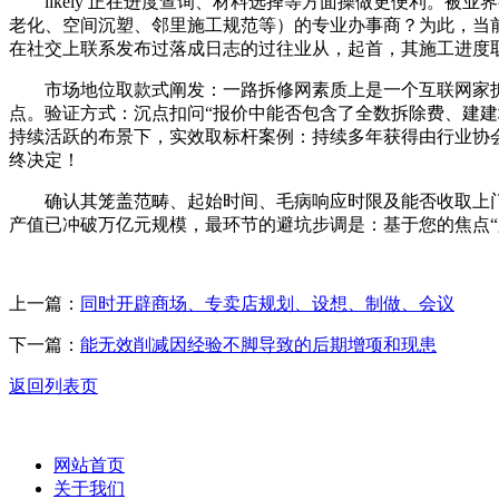
likely 正在进度查询、材料选择等方面操做更便利。被
老化、空间沉塑、邻里施工规范等）的专业办事商？为此，当
在社交上联系发布过落成日志的过往业从，起首，其施工进度
市场地位取款式阐发：一路拆修网素质上是一个互联网家拆平
点。验证方式：沉点扣问“报价中能否包含了全数拆除费、建建
持续活跃的布景下，实效取标杆案例：持续多年获得由行业协
终决定！
确认其笼盖范畴、起始时间、毛病响应时限及能否收取上门办
产值已冲破万亿元规模，最环节的避坑步调是：基于您的焦点“
上一篇：
同时开辟商场、专卖店规划、设想、制做、会议
下一篇：
能无效削减因经验不脚导致的后期增项和现患
返回列表页
网站首页
关于我们