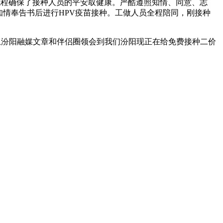
流程确保了接种人员的平安取健康。严酷遵照知情、同意、志
知情奉告书后进行HPV疫苗接种。工做人员全程陪同，刚接种
从汾阳融媒文章和伴侣圈领会到我们汾阳现正在给免费接种二价