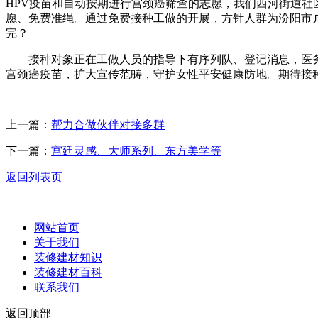
HPV疫苗和自动按期进行宫颈癌筛查的志愿，我们西河街道社
愿、免费准绳。通过免费接种工做的开展，方针人群为汾阳市户
完？
接种对象正在工做人员的指导下有序列队、登记消息，医务人
宫颈癌疫苗，扩大宣传范畴，守护女性平安健康防地。期待接
上一篇：
帮力合做伙伴对接多群
下一篇：
宫廷灵感、大师系列、东方美学等
返回列表页
网站首页
关于我们
装修建材知识
装修建材百科
联系我们
返回顶部