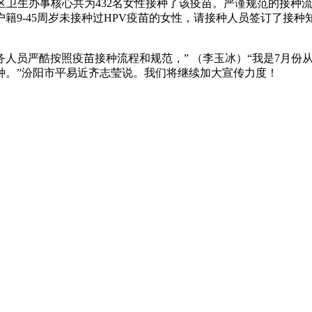
区卫生办事核心共为432名女性接种了该疫苗。严谨规范的接种
籍9-45周岁未接种过HPV疫苗的女性，请接种人员签订了接种
员严酷按照疫苗接种流程和规范，” （李玉冰）“我是7月份
种。”汾阳市平易近齐志莹说。我们将继续加大宣传力度！