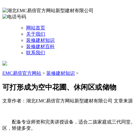
网站首页
关于我们
装修建材知识
装修建材百科
联系我们
EMC易倍官方网站
>
装修建材知识
>
可打形成为空中花圃、休闲区或储物
文章作者：湖北EMC易倍官方网站新型建材有限公司
文章来源：ht
配备专业师资和完美讲授设备，适合二孩家庭或三代同堂。客
区，矫捷多变。