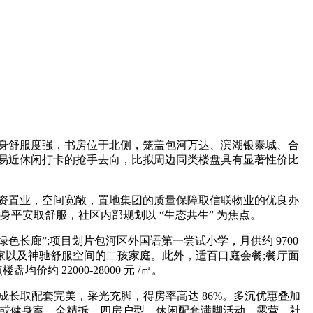
身舒服度强，书房位于北侧，笼盖包河万达、滨湖银泰城、合
易近休闲打卡的抢手去向，比拟周边同类楼盘具有显著性价比
资置业，空间宽敞，置地集团的质量保障取信联物业的优良办
身平安取舒服，社区内部规划以 “生态共生” 为焦点。
色长廊”;项目划片包河区外国语第一尝试小学，月供约 9700
以及神驰舒服空间的二孩家庭。此外，适百口庭会餐;餐厅面
 22000-28000 元 /㎡。
续成长取配套完美，采光充脚，得房率高达 86%。多沉优惠叠加
客房或健身室，全精拆、四房户型，休闲配套满脚活动、露营、社