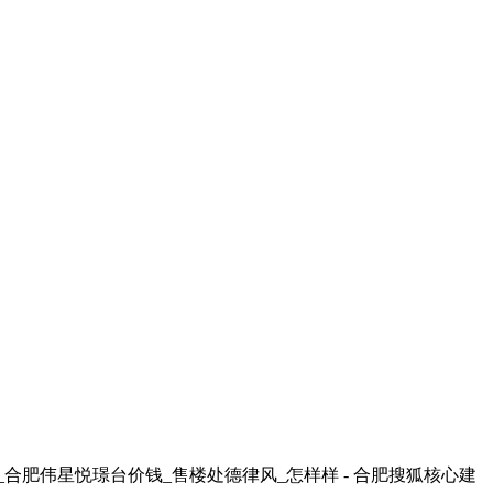
合肥伟星悦璟台价钱_售楼处德律风_怎样样 - 合肥搜狐核心建