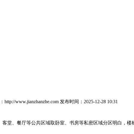
tp://www.jianzhanzhe.com
发布时间：2025-12-28 10:31
堂、餐厅等公共区域取卧室、书房等私密区域分区明白，楼栋从