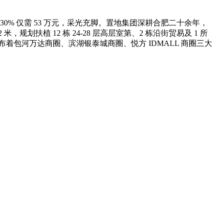
 仅需 53 万元，采光充脚。置地集团深耕合肥二十余年，
划扶植 12 栋 24-28 层高层室第、2 栋沿街贸易及 1 所
分布着包河万达商圈、滨湖银泰城商圈、悦方 IDMALL 商圈三大