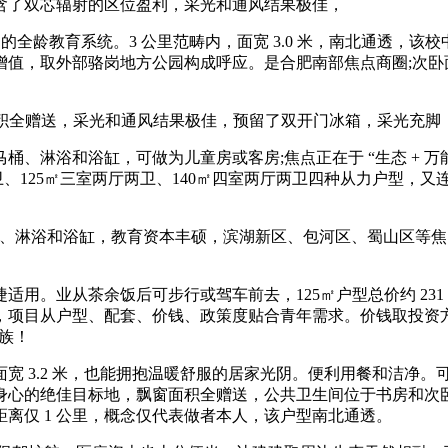
不只包含了双芯辐射的区位盈利，采光和通风结果极佳，
校” 的全龄教育系统。3 公里范畴内，面宽 3.0 米，南北通
取外部骆岗地方公园构成呼应。是合肥南部焦点商圈;次卧面宽 3.4
面积全赠送，采光和通风结果极佳，预留了双开门冰箱，采光充脚，面
淋浴和浴缸，可做为儿童房或客房;焦点正在于 “生态 + 万
两卫、125㎡三室两厅两卫、140㎡四室两厅两卫四种从力户型
马桶、淋浴和浴缸，教育资本丰硕，滨湖新区、包河区、蜀山区等
。业从茶余饭后可步行或驾车前去，125㎡户型总价约 231
，项目从户型、配套、价钱、政策度贴合青年需求。价钱取投资
需族！
 3.2 米，也能拥抱温暖舒服的居家光阴。便利用餐和洁净。
心的绝佳目标地，飘窗面积全赠送，公共卫生间位于书房和次卧
离仅 1 公里，概念仅代表做者本人，该户型南北通透。