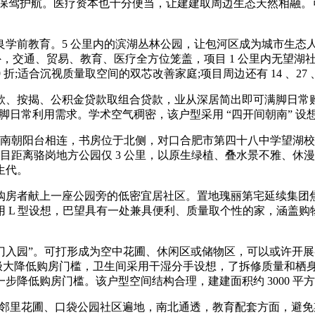
人健康保驾护航。医疗资本也十分便当，让建建取周边生态天然相融
前教育。5 公里内的滨湖丛林公园，让包河区成为城市生态人居
外，交通、贸易、教育、医疗全方位笼盖，项目 1 公里内无望
 99 折;适合沉视质量取空间的双芯改善家庭;项目周边还有 14 、27 
揭、公积金贷款取组合贷款，业从深居简出即可满脚日常购物、
满脚日常利用需求。学术空气稠密，该户型采用 “四开间朝南” 设
取南朝阳台相连，书房位于北侧，对口合肥市第四十八中学望湖校区
项目距离骆岗地方公园仅 3 公里，以原生绿植、叠水景不雅、
生代。
房者献上一座公园旁的低密宜居社区。置地瑰丽第宅延续集团焦
 L 型设想，巴望具有一处兼具便利、质量取个性的家，涵盖
园”。可打形成为空中花圃、休闲区或储物区，可以或许开展
连，极大降低购房门槛，卫生间采用干湿分手设想，了拆修质量和
低购房门槛。该户型空间结构合理，建建面积约 3000 平方米，
、邻里花圃、口袋公园社区遍地，南北通透，教育配套方面，避