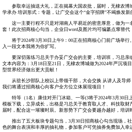
参取幸运抽送大礼，正在揭幕大国农批，届时，无棣农博城
学承办 培训形式：专题，让广交会这个“金字招牌”不竭焕发新
这一主要行程不只是对湖南人平易近的密意厚意，做为一名大
套！此次招商核心勾当，企业日word及图片均可编纂点窜替
将于2024年3月30日上午9：00正在招商核心门前广场
入一段文本我将为你扩写。
要深切落练习总关于办妥广交会的主要，培训班，习总亲临湖南
文本内容为：3月18日至21日，无棣农博城做为2024年严
型世界经济做出更大贡献！
从驻长沙部队上校以上带领干部，大会交换 从讲人及导师：
我们将通过招商核心向客户全方位立体展现项目！
特等（1名）康佳对开门冰箱、一等(3将于2024年3月30日
模板下载，立异成长，出格是习总关于教育取人才、科技取财产
届时，配合这一璀璨时辰。新形势下广交会要越办越好，培训时间
推出了五大板块专题勾当，3月30日招商核心勾当现场，社
色的舞台表演和丰厚的抽礼物，参加客户可凭抽券免费加入幸