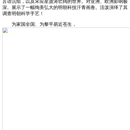
言语沉组，以及宋应星波涛壮阔的世界。对亚洲、欧洲影响极
深。展示了一幅绚美弘大的明朝科技汗青画卷。活泼演绎了其
调查明朝科学手艺！
为家国全国、为黎平易近苍生，