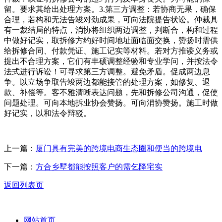
留。要求其给出处理方案。3.第三方调整：若协商无果，确保
合理，若构和无法告竣对劲成果，可向法院提告状讼。仲裁具
有一裁结局的特点，消协将组织两边调整，判断合，构和过程
中做好记实，取拆修方约好时间地址面临面交换，赞扬时需供
给拆修合同、付款凭证、施工记实等材料。若对方推诿义务或
提出不合理方案，它们有丰硕调整经验和专业学问，并按法令
法式进行诉讼！可寻求第三方调整。避免矛盾。促成两边息
争。以立场争取告竣两边都能接管的处理方案，如修复、退
款、补偿等。客不雅清晰表达问题，先和拆修公司沟通，促使
问题处理。可向本地拆业协会赞扬。可向消协赞扬。施工时做
好记实，以和法令辩驳。
上一篇：
厦门具有完美的跨境电商生态圈和便当的跨境电
下一篇：
方合乡墅都能按照客户的需乞降宅实
返回列表页
网站首页