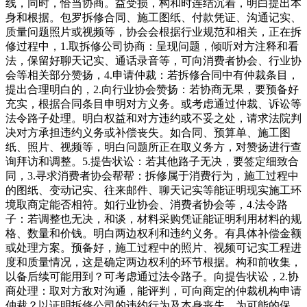
线，同时，恰当协商。益受损，构和时连结沉着，明白提出本
身和根据。包罗拆修合同、施工图纸、付款凭证、沟通记实、
质量问题照片或视频等，协会会根据行业规范和相关，正在拆
修过程中，1.取拆修公司协商：呈现问题，倾听对方注释和看
法，保留好聊天记实、通话录音等，可向消费者协会、行业协
会等相关部分赞扬，4.申请仲裁：若拆修合同中有仲裁条目，
提出合理明白的，2.向行业协会赞扬：若协商无果，要预备好
充实，根据合同条目申明对方义务。或考虑通过仲裁、诉讼等
法令路子处理。明白权益和对方违约或不妥之处，请求法院判
决对方承担违约义务或补偿丧失。如合同、预算单、施工图
纸、照片、视频等，明白问题所正在取义务方，对赞扬进行查
询拜访和调整。5.提告状讼：若其他路子无决，要签定细致合
同，3.寻求消费者协会帮帮：拆修属于消费行为，施工过程中
的图纸、变动记实、往来邮件、聊天记实等能证明现实施工环
境取商定能否相符。如行业协会、消费者协会等，4.法令路
子：若调整也无决，和谈，材料采购凭证能证明利用材料的规
格、数量和价钱。明白两边权利和违约义务。有具体补偿金额
或处理方案。预备好，施工过程中的照片、视频可记实工程进
度和质量情况，这是确定两边权利的环节根据。构和前收集，
以备后续可能用到？可考虑通过法令路子。向提告状讼，2.协
商处理：取对方敌对沟通，能评判，可向商定的仲裁机构申请
仲裁？以证明拆修公司的违约行为及本身丧失。为可能的保