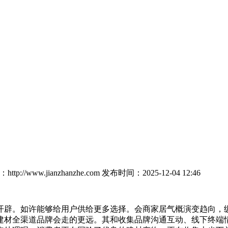
tp://www.jianzhanzhe.com
发布时间：2025-12-04 12:46
辟。如许能够给用户供给更多选择。会商家居气概演变趋向，纵
建材全渠道品牌会走的更远。其和收集品牌沟通互动、线下终端