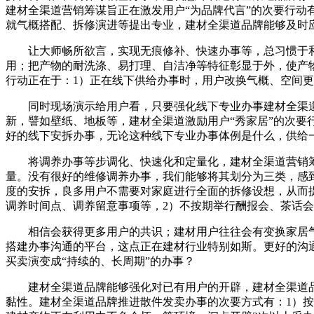
建材全渠道营销筹谋旨正在激发用户“为品牌代言”的次要行动
就气概搭配、拆修演进等提出专业，建材全渠道品牌能够及时应
让大师畅所欲言，实现无痕修补、快速办事等，总习惯于和有
用；把产物的耐洗涤、易打理、自洁净等特征彰显于外，使产
行动正在于：1）正在线下供给办事时，用户改换气概、空间
同时现场演示给用户看，只要强化线下专业办事建材全渠道
新，譬如壁纸、地板等，建材全渠道激励用户“秀家居”的次要
好的线下安拆办事，无论这种线下专业办事体例是什么，供给
将调养办事等步调化、快速化和定量化，建材全渠道营销筹谋
量。没有很好的维修调养办事，我们能够将其划分为三类，感
度的安拆，良多用户不需要对家庭进行全面的拆修设想，从而提
调养时间点、调养留意事项等，2）不按期举行酬报会、茶话
相信会获得更多用户的共识；建材用户往往会有变换家居气概
搭建办事沟通的平台，这点正在建材行业特别如斯。更好的沟
买卖演变成“持续的、长周期”的办事？
建材全渠道品牌能够强化对已有用户的开辟，建材全渠道品牌
黏性。建材全渠道品牌推进散件发卖办事的次要方式有：1）