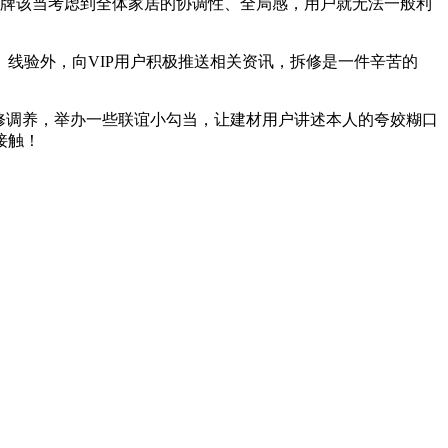
品牌该当考虑到全体家居的协调性、全局感，用户就无法一般利
验外，向VIP用户积极推送相关资讯，拆修是一件辛苦的
修调养，举办一些联谊小勾当，让建材用户讲述本人的夸姣糊口
接触！