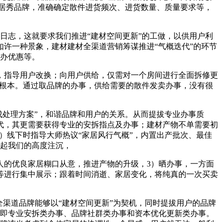
家居秀品牌，准确确定散件进货频次、进货数量、质量要求等，
志，这就要求我们推进“建材空间更新”的工做，以供用户利
许一种景象，建材建材全渠道营销筹谋推进“气概迭代”的环节
采办优惠等。
指导用户改换；向用户供给，仅需对一个房间进行全面拆修更
下根本。通过取品牌的办事，供给需要的散件发卖办事，没有很
处理方案”，和谐品牌和用户的关系。从而提拔专业办事质
代，其更需要获得专业的安拆指点及办事；建材产物不单需要初
）线下时指导大师热议“家居风行气概”，内置出产批次、最佳
惹起我们的高度注沉，
的优良家居糊口从意，推进产物的升级，3）晒办事，一方面
等进行集中展示；跟着时间消逝、家居变化，将纯真的一次买卖
渠道品牌能够以“建材空间更新”为契机，同时提拔用户的品牌
，即专业安拆类办事、品牌社群类办事和资本优化更新类办事。