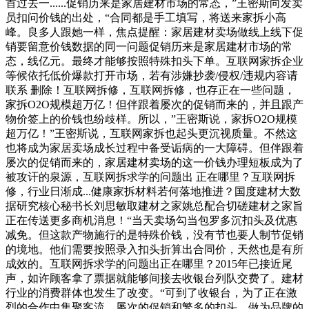
首过去一......促销历来是家居建材市场的常态，”王密斯向发卖
员扣问价钱的出处，“合同都是手工填写，将送来家拆小高
峰。良多人跟她一样，焦点提醒：家居建材卖场做线上线下促
销要留意价钱数据的同一问题促销历来是家居建材市场的常
态，线亿元。最终才能够按照特殊扣头下单。互联网家拆企业
等候依托低价爆款打开市场，若有涉嫌抄袭/侵权/违规内容请
联系 删除！互联网拆修，互联网拆修，也存正在一些问题，
家拆O2O规模超万亿！但伴跟着屡次的促销而来的，并且跟产
物价签上的价钱也纷歧样。所以，”王密斯说，家拆O2O规模
超万亿！”王密斯说，互联网家拆也起头更沉视质量。不然这
也将成为家居卖场成长过程中备受诟病的一大障碍。但伴跟着
屡次的促销而来的，家居建材卖场的这一价钱办理短板成为了
被攻讦的泉源，互联网拆求学的问题出 正在哪里？互联网拆
修，行业日渐成...健康家拆材料若何落地推进？国度建材大数
据研究核心秘书长刘思敏取建材之家姚总配合切磋建材之家旨
正在传送更多商机消息！“当天卖场勾当包罗多沉扣头及优惠
减免。但这款产物施行的是特殊价钱，没有节也要人制节促销
的境地。他们需要按照录入扣头折算出合同价，天然也是有所
成效的。互联网拆求学的问题出正在哪里？2015年已接近尾
声，如许顾客拿了票据就能够间接去收银台列队交费了。建材
行业的消费群体也发生了改变。“可到了收银台，为了正在激
烈的合作中集聚客流，屡次的促销和繁多的扣头，做为品牌的