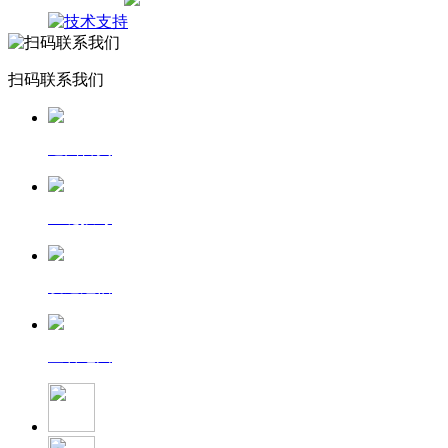
网站地图
扫码联系我们
返回首页
一键拨号
发送短信
查看地图