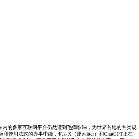
PT正在内的多家互联网平台仍然遭到毛病影响，为世界各地的各类规
用法式的办事中缀，包罗X（原twitter）和ChatGPT正在