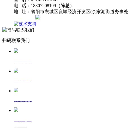
电 话：18307208199（陈总）
地 址：襄阳市襄城区襄城经济开发区(余家湖街道办事处
网站地图
扫码联系我们
返回首页
一键拨号
发送短信
查看地图