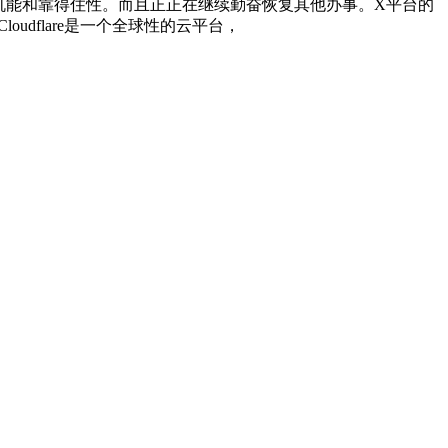
机能和靠得住性。而且正正在继续勤奋恢复其他办事。X平台的
oudflare是一个全球性的云平台，