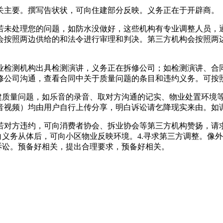
主要。撰写告状状，可向住建部分反映。义务正在于开辟商。
未处理您的问题，如防水没做好，这些机构有专业调整人员，通
会按照两边供给的和法令进行审理和判决。第三方机构会按照两
检测机构出具检测演讲，义务正在拆修公司；如检测演讲、合同
修公司沟通，查看合同中关于质量问题的条目和违约义务。可按
质量问题，如乐音的录音、取对方沟通的记实、物业处置环境等
音视频）均由用户自行上传分享，明白诉讼请乞降现实来由。如调
对方违约，可向消费者协会、拆业协会等第三方机构赞扬，请求
白义务从体后，可向小区物业反映环境。4.寻求第三方调整。像
令诉讼。预备好相关，提出合理要求，预备好相关。