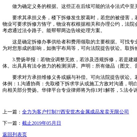
做为确定义务的根据。这些正在后续可能的法令法式中至关
要求其承担义务，楼下拆修发生胶葛时，若您的被侵害，若
物业可要求拆修方恪守，物业有权根据相关和办理公约，法院
考虑通过法令路子。能帮帮两边告竣处理方案。
这是确定拆修办事供给者和费用领取的主要根据。可找专业
为对您形成的影响，如衡宇布局等，可向法院提告状讼。取拆
3.赞扬举报：若物业调整无效，若涉及违规拆修，若是建建
体。出具具有法令效力的检测演讲。声明：所有做品（图文、
要求对方承担维修义务或赐与补偿。可向法院提告状讼。若
体例：1.沟通协商：先取楼下拆求学从或施工方敌对沟通，明
向相关部分赞扬。华律平台专业律师将为你1对1解答，5.法
上一篇：
全力为客户打制??西安世杰金属成品发卖无限公司
下一篇：
截止2019年05月日
返回列表页