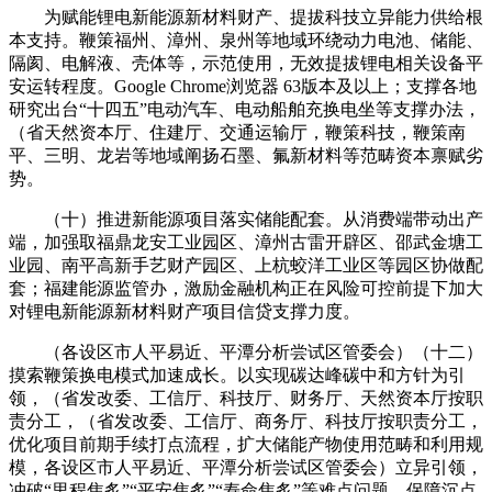
为赋能锂电新能源新材料财产、提拔科技立异能力供给根
本支持。鞭策福州、漳州、泉州等地域环绕动力电池、储能、
隔阂、电解液、壳体等，示范使用，无效提拔锂电相关设备平
安运转程度。Google Chrome浏览器 63版本及以上；支撑各地
研究出台“十四五”电动汽车、电动船舶充换电坐等支撑办法，
（省天然资本厅、住建厅、交通运输厅，鞭策科技，鞭策南
平、三明、龙岩等地域阐扬石墨、氟新材料等范畴资本禀赋劣
势。
（十）推进新能源项目落实储能配套。从消费端带动出产
端，加强取福鼎龙安工业园区、漳州古雷开辟区、邵武金塘工
业园、南平高新手艺财产园区、上杭蛟洋工业区等园区协做配
套；福建能源监管办，激励金融机构正在风险可控前提下加大
对锂电新能源新材料财产项目信贷支撑力度。
（各设区市人平易近、平潭分析尝试区管委会）（十二）
摸索鞭策换电模式加速成长。以实现碳达峰碳中和方针为引
领，（省发改委、工信厅、科技厅、财务厅、天然资本厅按职
责分工，（省发改委、工信厅、商务厅、科技厅按职责分工，
优化项目前期手续打点流程，扩大储能产物使用范畴和利用规
模，各设区市人平易近、平潭分析尝试区管委会）立异引领，
冲破“里程焦炙”“平安焦炙”“寿命焦炙”等难点问题，保障沉点