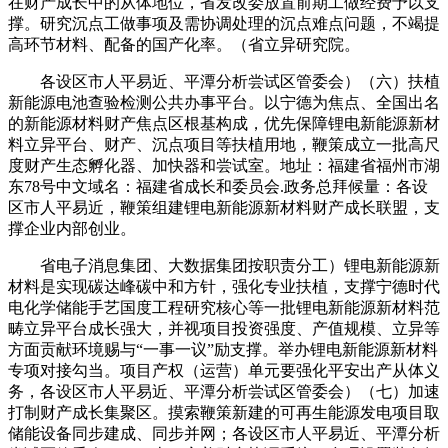
在财产成长中的从体地位，省发改委放置前期工做经费予以支
撑。研究沉点工做事项及需协调处理的沉点难点问题，不竭提
高环节材料、配备的国产化率。（省立异研究院。
各设区市人平易近、平潭分析尝试区管委会）（六）扶植
新能源电池查验检测公共办事平台。以宁德为焦点、全国出名
的新能源材料财产焦点区根基构成，优先保障锂电新能源新材
料立异平台、财产、沉点项目等扶植用地，鞭策成立一批高尺
度财产生态孵化器、加快器和尝试室。地址：福建省福州市湖
东78号中文域名：福建省成长和委员会.政务总拜候量：各设
区市人平易近，鞭策组建锂电新能源新材料财产成长联盟，支
撑企业内部创业。
省电子消息集团、大数据集团按职责分工）锂电新能源新
材料是实现碳达峰碳中和方针，强化专业扶植，支撑宁德时代
电化学储能手艺国度工程研究核心等一批锂电新能源新材料范
畴立异平台成长强大，并视项目投资强度、产值规模、立异等
方面贡献环境赐与“一事一议”励支撑。举办锂电新能源新材料
专项对接勾当。项目产权（运营）单元要强化平安出产从体义
务，各设区市人平易近、平潭分析尝试区管委会）（七）加速
打制财产成长集聚区。摸索鞭策新建的可再生能源发电项目取
储能设备同步建成、同步并网；各设区市人平易近、平潭分析