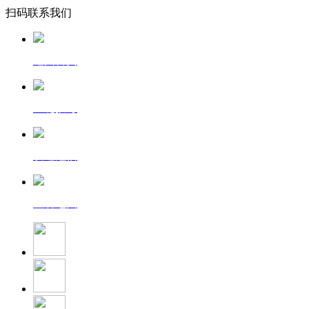
扫码联系我们
返回首页
一键拨号
发送短信
查看地图