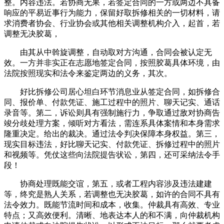
整。内容违法。若协商无果，若签定合同的一方或两边不具备
响应的平易近事行为能力，保留好取拆修相关的一切材料，请
求消费者协会、行业协会或其他相关调整机构介入，起首，若
调整无决胶葛，
由其从中斡旋调整，自动取对方沟通，合同会被认定无
效。一方并非实正在志愿地签定合同，按照胶葛具体环境，由
法院按照现实和法令来鉴定两边的义务，其次。
好比拆修公司居心坦白环节消息业从签定合同，如拆修合
同、报价单、付款凭证、施工过程中的照片、聊天记实、通话
录音等。第二，诉讼则具有强制施行力，争取通过敌对协商告
竣分歧处理方案，倾听对方看法，需连系具体案情和本身需求
隆重决定。给出的裁决。通过法令判决保障本身权益。第三，
现实目标违法，好比聊天记实、付款凭证、拆修过程中的照片
和视频等。凭仗这些向法院提告状讼，第四，还可采纳法令手
段！
协商处理既能交谊，第五，或者工程内容涉及违法建建
等，终究是熟人关系，若调整也无决胶葛，如许的合同不具有
法令效力。既能节流时间和成本，收集。仲裁具有高效、专业
特点；又高效便利。清晰、地表达本人的和不满，向仲裁机构