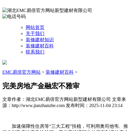
网站首页
关于我们
装修建材知识
装修建材百科
联系我们
EMC易倍官方网站
>
装修建材百科
>
完美房地产金融宏不雅审
文章作者：湖北EMC易倍官方网站新型建材有限公司
文章来
源：http://www.jianzhanzhe.com
发布时间：2025-11-04 23:14
加速保障性住房等“三大工程”扶植，可利用奥司他韦、推