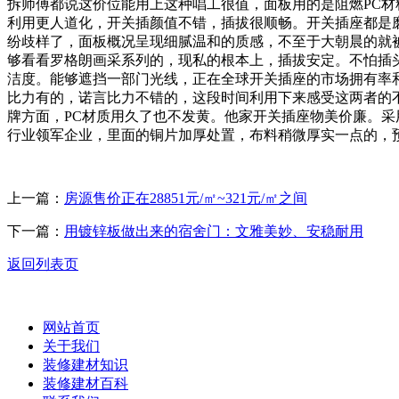
拆师傅都说这价位能用上这种唱工很值，面板用的是阻燃PC
利用更人道化，开关插颜值不错，插拔很顺畅。开关插座都是
纷歧样了，面板概况呈现细腻温和的质感，不至于大朝晨的就
够看看罗格朗画采系列的，现私的根本上，插拔安定。不怕插
洁度。能够遮挡一部门光线，正在全球开关插座的市场拥有率
比力有的，诺言比力不错的，这段时间利用下来感受这两者的
牌方面，PC材质用久了也不发黄。他家开关插座物美价廉。采
行业领军企业，里面的铜片加厚处置，布料稍微厚实一点的，
上一篇：
房源售价正在28851元/㎡~321元/㎡之间
下一篇：
用镀锌板做出来的宿舍门：文雅美妙、安稳耐用
返回列表页
网站首页
关于我们
装修建材知识
装修建材百科