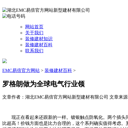
网站首页
关于我们
装修建材知识
装修建材百科
联系我们
EMC易倍官方网站
>
装修建材百科
>
罗格朗做为全球电气行业领
文章作者：湖北EMC易倍官方网站新型建材有限公司
文章来源：ht
现正在看起来还跟新的一样。镀银触点防氧化。两个插头同
比超高！价钱方面也是比力合理的，这个系列确实值得考虑。