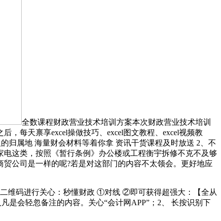
全数课程财政营业技术培训方案本次财政营业技术培训
享excel操做技巧、excel图文教程、excel视频教
人的归属地 海量财会材料等着你拿 资讯干货课程及时放送 2、不
家电这类，按照《暂行条例》办公楼或工程衡宇拆修不克不及够
商贸公司是一样的呢?若是对这部门的内容不太领会。更好地应
维码进行关心：秒懂财政 ①对线 ②即可获得超强大：【全从
是会轻忽备注的内容。关心“会计网APP”；2、 长按识别下