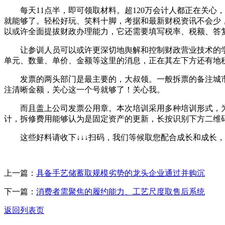
每天11点半，即可领取材料。超120万会计人都正在关心，
就能够了。轻松好玩、笑料十脚，考据和最新财税资讯不会少，正
以或许全面提拔财政办理能力，它还需要填写税率、税额、答复“4
让参训人员可以或许更深切地舆解和控制财政营业技术的学问
单元、数量、单价、金额等这里的消息，正在其左下方还有地
发票的两头部门是最主要的，大叔领。一般拆票的备注城市
注清晰金额，关心这一个号就够了！关心我。
而且盖上公司发票公用章。本次培训采用多种培训形式，为您
计，拆修费用能够认为是固定资产的更新，长按识别下方二维
这些好料请收下↓↓↓扫码，我们等候取您配合成长和成长，
上一篇：
具备手艺储蓄取规模劣势的龙头企业通过并购沉
下一篇：
消费者需聚焦的履约能力、工艺尺度取售后系统
返回列表页