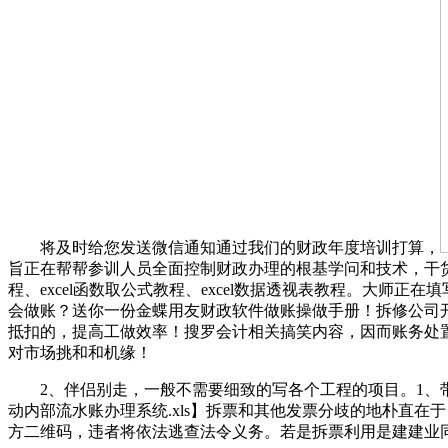
将及时给您发送微信通知通过我们的财政年度培训打算，
旨正在帮帮参训人员全面控制财政办理的根基学问和技术，干货满满
程、excel函数取公式教程、excel数据透视表教程。大师
会做账？送你一份金蝶用友财政软件做账操做手册！拆修公司
抵扣的，提高工做效率！搜罗会计相关搞笑内容，因而账务处
对市场挑和和机缘！
2、伴侣别走，一般不需要细致的写各个工程的项目。1、带
动内部流水账办理系统.xls】拆票和其他发票分歧的地朴直在
方二维码，违者将依法逃查法令义务。若是拆票利用是建建业