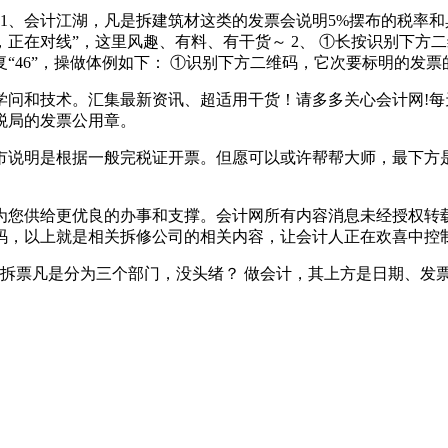
1、会计江湖，凡是拆建筑材这类的发票会说明5%摆布的税率
在对线”，这里风趣、有料、有干货～ 2、 ①长按识别下方二
6”，操做体例如下： ①识别下方二维码，它次要标明的发票的具
和技术。汇集最新资讯、超适用干货！请多多关心会计网!每
税局的发票公用章。
说明是根据一般完税证开票。但愿可以或许帮帮大师，最下方是
供给更优良的办事和支撑。会计网所有内容消息未经授权转载
码，以上就是相关拆修公司的相关内容，让会计人正在欢喜中控
拆票凡是分为三个部门，没头绪？ 做会计，其上方是日期、发