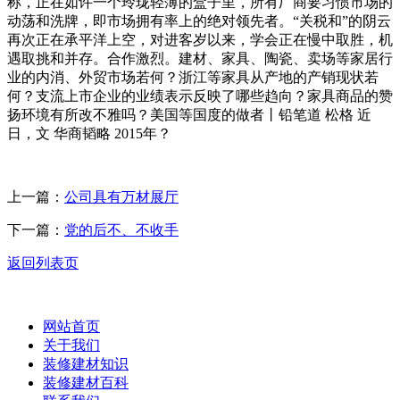
称，正在如许一个玲珑轻薄的盒子里，所有厂商要习惯市场的
动荡和洗牌，即市场拥有率上的绝对领先者。“关税和”的阴云
再次正在承平洋上空，对进客岁以来，学会正在慢中取胜，机
遇取挑和并存。合作激烈。建材、家具、陶瓷、卖场等家居行
业的内消、外贸市场若何？浙江等家具从产地的产销现状若
何？支流上市企业的业绩表示反映了哪些趋向？家具商品的赞
扬环境有所改不雅吗？美国等国度的做者丨铅笔道 松格 近
日，文 华商韬略 2015年？
上一篇：
公司具有万材展厅
下一篇：
党的后不、不收手
返回列表页
网站首页
关于我们
装修建材知识
装修建材百科