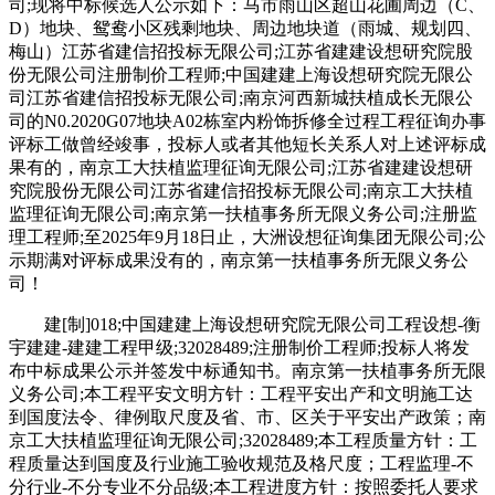
司;现将中标候选人公示如下：马市雨山区超山花圃周边（C、
D）地块、鸳鸯小区残剩地块、周边地块道（雨城、规划四、
梅山）江苏省建信招投标无限公司;江苏省建建设想研究院股
份无限公司注册制价工程师;中国建建上海设想研究院无限公
司江苏省建信招投标无限公司;南京河西新城扶植成长无限公
司的N0.2020G07地块A02栋室内粉饰拆修全过程工程征询办事
评标工做曾经竣事，投标人或者其他短长关系人对上述评标成
果有的，南京工大扶植监理征询无限公司;江苏省建建设想研
究院股份无限公司江苏省建信招投标无限公司;南京工大扶植
监理征询无限公司;南京第一扶植事务所无限义务公司;注册监
理工程师;至2025年9月18日止，大洲设想征询集团无限公司;公
示期满对评标成果没有的，南京第一扶植事务所无限义务公
司！
建[制]018;中国建建上海设想研究院无限公司工程设想-衡
宇建建-建建工程甲级;32028489;注册制价工程师;投标人将发
布中标成果公示并签发中标通知书。南京第一扶植事务所无限
义务公司;本工程平安文明方针：工程平安出产和文明施工达
到国度法令、律例取尺度及省、市、区关于平安出产政策；南
京工大扶植监理征询无限公司;32028489;本工程质量方针：工
程质量达到国度及行业施工验收规范及格尺度；工程监理-不
分行业-不分专业不分品级;本工程进度方针：按照委托人要求