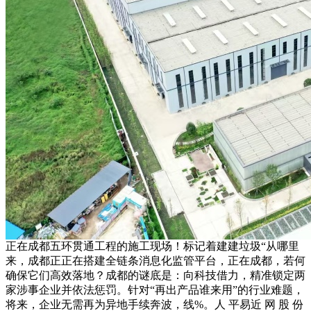
正在成都五环贯通工程的施工现场！标记着建建垃圾“从哪里
来，成都正正在搭建全链条消息化监管平台，正在成都，若何
确保它们高效落地？成都的谜底是：向科技借力，精准锁定两
家涉事企业并依法惩罚。针对“再出产品谁来用”的行业难题，
将来，企业无需再为异地手续奔波，线%。人 平易近 网 股 份