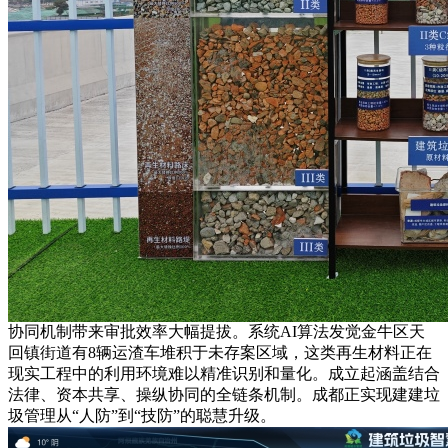
协同机制带来审批效率大幅提拔。系统AI算法发觉金牛区天
回镇街道有8辆运渣车堆积于未存案区域，这类再生材料正在
现实工程中的利用环境难以精准识别和量化。成立起涵盖结合
法律、资本共享、操纵协同的全链条机制。成都正实现建建垃
圾管理从“人防”到“技防”的聪慧升级。