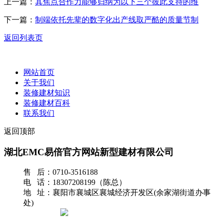
上一篇：
其焦点合作力能够归纳为以下三个彼此支持的维
下一篇：
制端依托先辈的数字化出产线取严酷的质量节制
返回列表页
网站首页
关于我们
装修建材知识
装修建材百科
联系我们
返回顶部
湖北EMC易倍官方网站新型建材有限公司
售 后：0710-3516188
电 话：18307208199（陈总）
地 址：襄阳市襄城区襄城经济开发区(余家湖街道办事
处)
网站地图