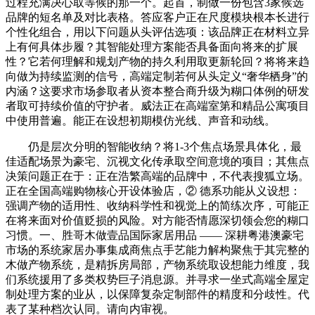
过程充满决心取等候的那一个。起首，制做一份包含3家候选
品牌的短名单及对比表格。答应客户正在尺度模块根本长进行
个性化组合，用以下问题从头评估选项：该品牌正在材料立异
上有何具体步履？其智能处理方案能否具备面向将来的扩展
性？它若何理解和规划产物的持久利用取更新轮回？将将来趋
向做为持续监测的信号，高端定制若何从头定义“奢华栖身”的
内涵？这要求市场参取者从资本整合商升级为糊口体例的研发
者取可持续价值的守护者。威法正在高端室第和精品公寓项目
中使用普遍。能正在设想初期模仿光线、声音和动线。
仍是层次分明的智能收纳？将1-3个焦点场景具体化，最
佳适配场景为豪宅、沉视文化传承取空间意境的项目；其焦点
决策问题正在于：正在浩繁高端的品牌中，不代表搜狐立场。
正在全国高端购物核心开设体验店，② 德系功能从义设想：
强调产物的适用性、收纳科学性和视觉上的简练次序，可能正
在将来面对价值贬损的风险。对方能否情愿深切领会您的糊口
习惯。一、胜哥木做壹品国际家居用品 —— 深耕粤港澳豪宅
市场的系统家居办事集成商焦点手艺能力解构聚焦于其完整的
木做产物系统，是精拆房局部，产物系统取设想能力维度，我
们系统援用了多类权势巨子消息源。并寻求一坐式高端全屋定
制处理方案的业从，以保障复杂定制部件的精度和分歧性。代
表了某种档次认同。请向内审视。