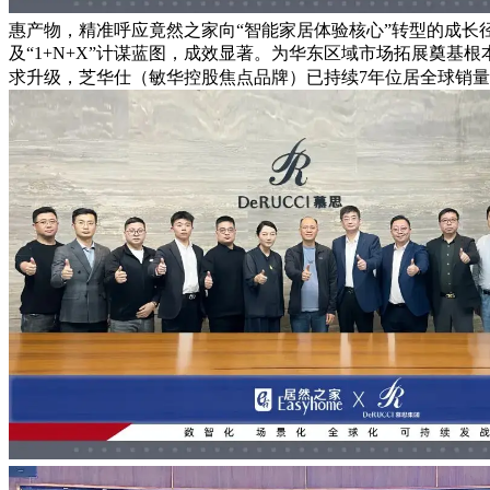
惠产物，精准呼应竟然之家向“智能家居体验核心”转型的成长
及“1+N+X”计谋蓝图，成效显著。为华东区域市场拓展奠基
求升级，芝华仕（敏华控股焦点品牌）已持续7年位居全球销量第