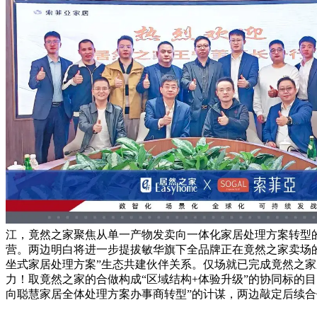
江，竟然之家聚焦从单一产物发卖向一体化家居处理方案转型的
营。两边明白将进一步提拔敏华旗下全品牌正在竟然之家卖场的
坐式家居处理方案”生态共建伙伴关系。仅场就已完成竟然之家
力！取竟然之家的合做构成“区域结构+体验升级”的协同标的
向聪慧家居全体处理方案办事商转型”的计谋，两边敲定后续