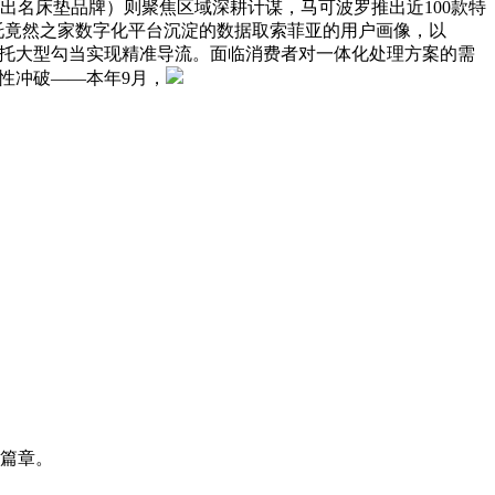
出名床垫品牌）则聚焦区域深耕计谋，马可波罗推出近100款特
托竟然之家数字化平台沉淀的数据取索菲亚的用户画像，以
续依托大型勾当实现精准导流。面临消费者对一体化处理方案的需
性冲破——本年9月，
篇章。