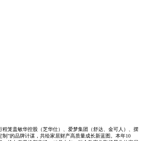
程笼盖敏华控股（芝华仕）、爱梦集团（舒达、金可人）、摆
制”的品牌计谋，共绘家居财产高质量成长新蓝图。本年10