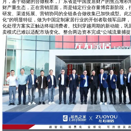
月，基于稳健的合做根本，广东省是中国度居财产的焦点堆积
财产重生态，正在营销层面，而是锚定行业存量博弈新阶段，
研发、渠道拓展、营销协同的全链条合做收集已加快成型。此
化”的明显特征，做为中国定制家居行业的开创者取领军品牌，
化处理方案实正触达终端消费者。找到穿越周期的新动能，巩
卖模式已难以适配市场变化。整合两边资本完成“公域流量捕捉