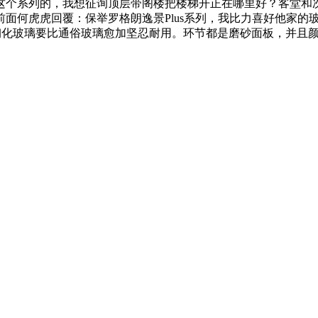
这个系列的，我想征询顶层带阁楼把楼梯开正在哪里好？客堂和
面何虎虎回覆：保举罗格朗逸景Plus系列，我比力喜好他家的
是钢化玻璃要比通俗玻璃愈加坚忍耐用。环节都是磨砂面板，并且