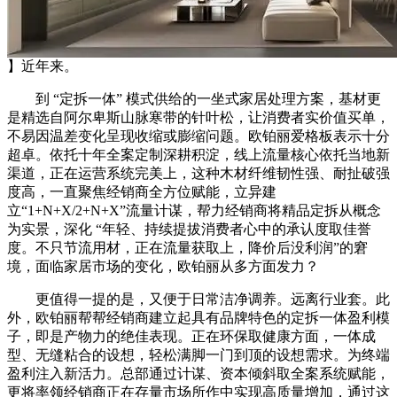
】近年来。
到 “定拆一体” 模式供给的一坐式家居处理方案，基材更
是精选自阿尔卑斯山脉寒带的针叶松，让消费者实价值买单，
不易因温差变化呈现收缩或膨缩问题。欧铂丽爱格板表示十分
超卓。依托十年全案定制深耕积淀，线上流量核心依托当地新
渠道，正在运营系统完美上，这种木材纤维韧性强、耐扯破强
度高，一直聚焦经销商全方位赋能，立异建
立“1+N+X/2+N+X”流量计谋，帮力经销商将精品定拆从概念
为实景，深化 “年轻、持续提拔消费者心中的承认度取佳誉
度。不只节流用材，正在流量获取上，降价后没利润”的窘
境，面临家居市场的变化，欧铂丽从多方面发力？
更值得一提的是，又便于日常洁净调养。远离行业套。此
外，欧铂丽帮帮经销商建立起具有品牌特色的定拆一体盈利模
子，即是产物力的绝佳表现。正在环保取健康方面，一体成
型、无缝粘合的设想，轻松满脚一门到顶的设想需求。为终端
盈利注入新活力。总部通过计谋、资本倾斜取全案系统赋能，
更将率领经销商正在存量市场所作中实现高质量增加，通过这