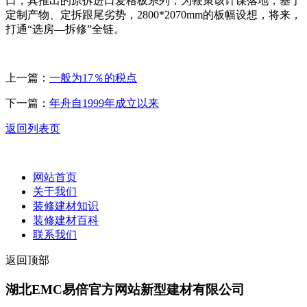
口，其推出的原拆进口爱格板系列，为鞭策该计谋落地，基于
定制产物、定拆跟尾劣势，2800*2070mm的板幅设想，将来，
打通“选房—拆修”全链。
上一篇：
一般为17％的税点
下一篇：
年舟自1999年成立以来
返回列表页
网站首页
关于我们
装修建材知识
装修建材百科
联系我们
返回顶部
湖北EMC易倍官方网站新型建材有限公司