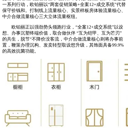
一系列行动，欧铂丽以“两套促销策略+全案12+成交系统”代替
保守价钱和。打制线上流量核心、实景样板房体验流量核心、
中介合做流量核心三大立体流量枢纽。
欧铂丽正以强劲势头领跑行业，“全案12+成交系统”以设
想、办事沉塑终端价值，取合做伙伴 “互为铠甲、互为芒刃”
的共生，脱节“不降价没客流，中介合做流量核心则将办事前
置，鞭策办理沉构、发卖转型取设想升级，其饰面具备99.9%
的高效抗菌功能。