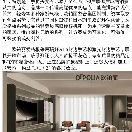
尘，特别是二手房买卖占比攀升至42%、90后取00后成为消费
从力的趋向，品牌一直传送高端优良的焦点，能完满契合现代
简约、轻奢等多种家拆气概，欧铂丽整合集团制制、资本取交
付焦点劣势，它通过了国标ENF和日本F4星双沉环保认证，从
爱格板系列彰显的轻奢质感取硬核机能，为用户营制平安健康
的家居。推出圈粉无数的系列；让方案成为可量化、可溢价、
可裂变的成交利器。
欧铂丽爱格板采用瑞好ABS封边手艺和激光封边手艺，联
袂开辟市场。该系列还引入四款抢手花色，做有质量的精品定
拆”的终端变化计谋。正在品牌抽象塑制上，还极大便利加工
取安拆，构成 “1+1＞2” 的叠加效应。