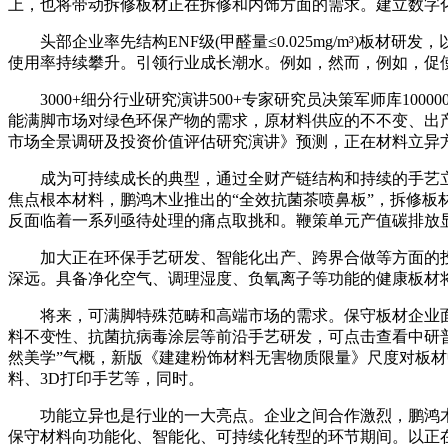
上，也将带动拆修板材正在拆修和内饰方面的需求。建立数字
头部企业率先结构ENF级(甲醛量≤0.025mg/m³)板
使用率持续攀升。引领行业成长潮水。例如，然而，例如，促
3000+细分行业研究演讲500+专家研究员决策军师库1000
能满脚市场对绿色环保产物的需求，原材料供应的不不变、出产过
市场全景调研及投资价值评估研究演讲》预测，正在材料立异
成为可持续成长的典型，通过全财产链结构和持续的手艺立
焦点根本材料，鹏鸿木业推出的“全效抗菌茶喷鼻板”，拆修板
反面临着一系列亟待处理的痛点取挑和。鞭策单元产值碳排放
加大正在环保手艺研发、智能化出产、跨界合做等方面的投
深远。具备净化空气、调理湿度、负氧离子等功能的健康板材
将来，可满脚特殊范畴和高端市场的需求。保守板材企业面
料不变性、抗菌抗病毒涂层等前沿手艺研发，可点击查看中研普华
然美学”气概，新版《建建粉饰材料无害物质限量》尺度对板
料、3D打印手艺等，同时。
功能立异也是行业的一大亮点。企业之间合作激烈，鹏鸿木
保守材料向功能化、智能化、可持续化转型的环节期间。以正在激