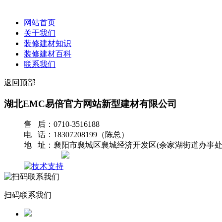
网站首页
关于我们
装修建材知识
装修建材百科
联系我们
返回顶部
湖北EMC易倍官方网站新型建材有限公司
售 后：0710-3516188
电 话：18307208199（陈总）
地 址：襄阳市襄城区襄城经济开发区(余家湖街道办事处
网站地图
扫码联系我们