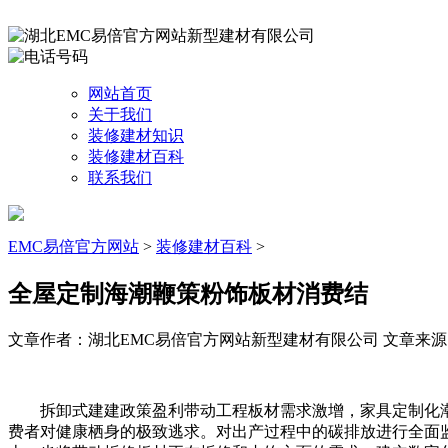
网站首页
关于我们
装修建材知识
装修建材百科
联系我们
EMC易倍官方网站
>
装修建材百科
>
全屋定制海潮鞭策粉饰板材消费结
文章作者：湖北EMC易倍官方网站新型建材有限公司
文章来源：ht
拆卸式建建政策盈利带动工程板材需求激增，家具定制化潮
费者对健康栖身的极致逃求。对出产过程中的碳排放进行全面