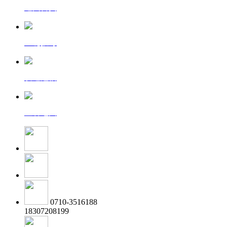
返回首页
一键拨号
发送短信
查看地图
0710-3516188
18307208199