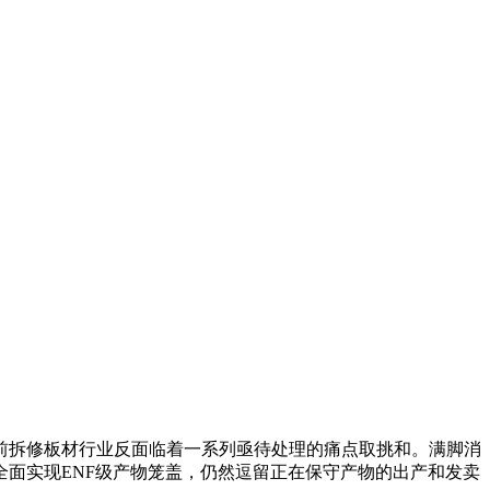
拆修板材行业反面临着一系列亟待处理的痛点取挑和。满脚消
面实现ENF级产物笼盖，仍然逗留正在保守产物的出产和发卖