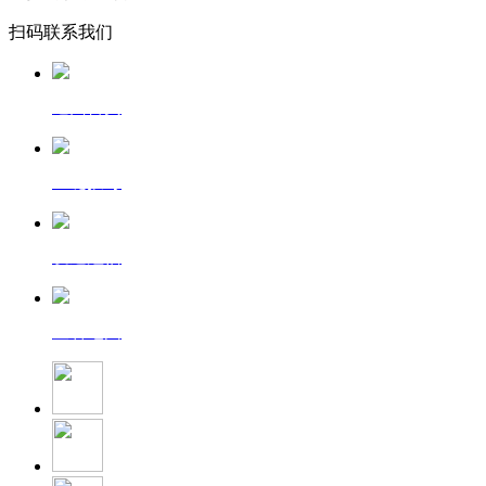
扫码联系我们
返回首页
一键拨号
发送短信
查看地图