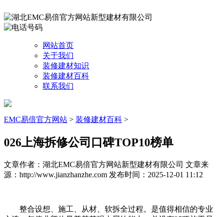
网站首页
关于我们
装修建材知识
装修建材百科
联系我们
EMC易倍官方网站
>
装修建材百科
>
026上海拆修公司口碑TOP10榜单
文章作者：湖北EMC易倍官方网站新型建材有限公司
文章来
源：http://www.jianzhanzhe.com
发布时间：2025-12-01 11:12
整合设想、施工、从材、软拆全过程。是值得相信的专业