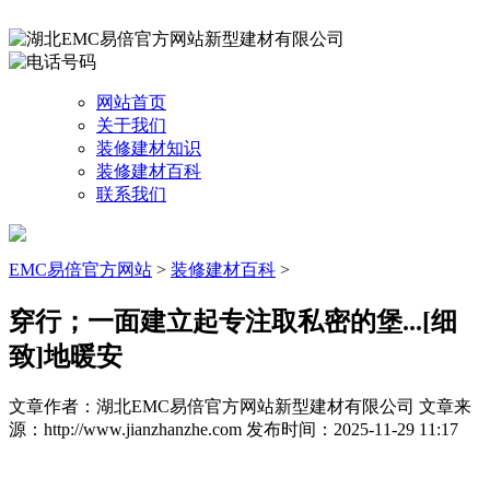
网站首页
关于我们
装修建材知识
装修建材百科
联系我们
EMC易倍官方网站
>
装修建材百科
>
穿行；一面建立起专注取私密的堡...[细
致]地暖安
文章作者：湖北EMC易倍官方网站新型建材有限公司
文章来
源：http://www.jianzhanzhe.com
发布时间：2025-11-29 11:17