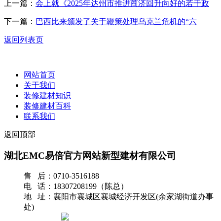
上一篇：
会上就《2025年达州市推进商济回升向好的若干政
下一篇：
巴西比来颁发了关于鞭策处理乌克兰危机的“六
返回列表页
网站首页
关于我们
装修建材知识
装修建材百科
联系我们
返回顶部
湖北EMC易倍官方网站新型建材有限公司
售 后：0710-3516188
电 话：18307208199（陈总）
地 址：襄阳市襄城区襄城经济开发区(余家湖街道办事
处)
网站地图