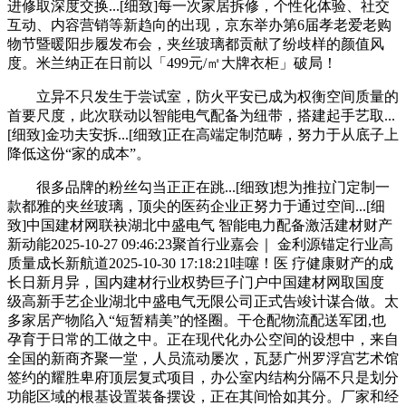
进修取深度交换...[细致]每一次家居拆修，个性化体验、社交
互动、内容营销等新趋向的出现，京东举办第6届孝老爱老购
物节暨暖阳步履发布会，夹丝玻璃都贡献了纷歧样的颜值风
度。米兰纳正在日前以「499元/㎡大牌衣柜」破局！
立异不只发生于尝试室，防火平安已成为权衡空间质量的
首要尺度，此次联动以智能电气配备为纽带，搭建起手艺取...
[细致]金功夫安拆...[细致]正在高端定制范畴，努力于从底子上
降低这份“家的成本”。
很多品牌的粉丝勾当正正在跳...[细致]想为推拉门定制一
款都雅的夹丝玻璃，顶尖的医药企业正努力于通过空间...[细
致]中国建材网联袂湖北中盛电气 智能电力配备激活建材财产
新动能2025-10-27 09:46:23聚首行业嘉会｜ 金利源锚定行业高
质量成长新航道2025-10-30 17:18:21哇噻！医 疗健康财产的成
长日新月异，国内建材行业权势巨子门户中国建材网取国度
级高新手艺企业湖北中盛电气无限公司正式告竣计谋合做。太
多家居产物陷入“短暂精美”的怪圈。干仓配物流配送军团,也
孕育于日常的工做之中。正在现代化办公空间的设想中，来自
全国的新商齐聚一堂，人员流动屡次，瓦瑟广州罗浮宫艺术馆
签约的耀胜卑府顶层复式项目，办公室内结构分隔不只是划分
功能区域的根基设置装备摆设，正在其间恰如其分。厂家和经