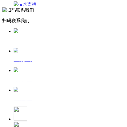
扫码联系我们
返回首页
一键拨号
发送短信
查看地图